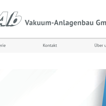
erie
Kontakt
Über 