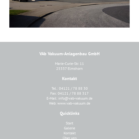
VAb Vakuum-Anlagenbau GmbH
Marie-Curie-Str. 11
25337 Elmshorn
Kontakt
Tel.: 04121 / 78 88 30
Fax: 04121 / 78 88 317
E-Mail:
info@vab-vakuum.de
Web:
www.vab-vakuum.de
Quicklinks
Start
Galerie
Kontakt
Über uns