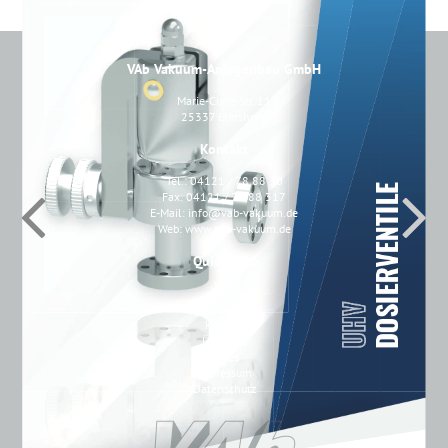
VAb Vakuum-Anlagenbau GmbH
Marie-Curie-Str. 11
25337 Elmshorn
Kontakt
Tel.: 04121 / 78 88 30
Fax: 04121 / 78 88 317
E-Mail:
info@vab-vakuum.de
Web:
www.vab-vakuum.de
Quicklinks
Start
Galerie
Kontakt
Über uns
Neues
Impressum
Datenschutz