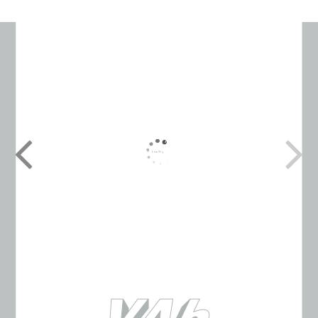
VAb Vakuum-Anlagenbau GmbH
Marie-Curie-Str. 11
25337 Elmshorn
Kontakt
Tel.: 04121 / 78 88 30
Fax: 04121 / 78 88 317
E-Mail:
info@vab-vakuum.de
Web:
www.vab-vakuum.de
Quicklinks
Start
Galerie
Kontakt
Über uns
Neues
Impressum
Datenschutz