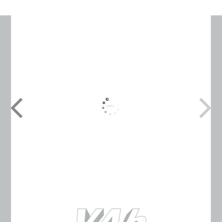
VAb Vakuum-Anlagenbau GmbH
Marie-Curie-Str. 11
25337 Elmshorn
Kontakt
Tel.: 04121 / 78 88 30
Fax: 04121 / 78 88 317
E-Mail:
info@vab-vakuum.de
Web:
www.vab-vakuum.de
Quicklinks
Start
Galerie
Kontakt
Über uns
Neues
Impressum
Datenschutz