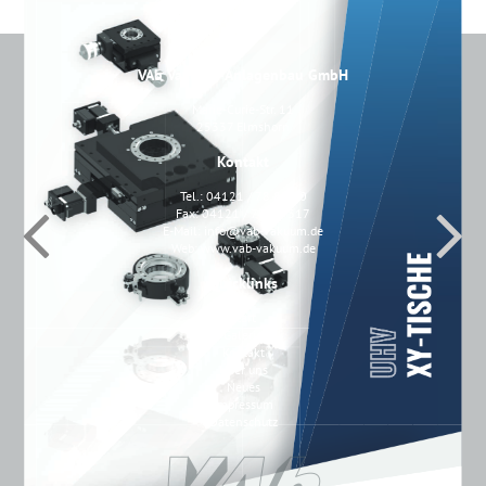
VAb Vakuum-Anlagenbau GmbH
Marie-Curie-Str. 11
25337 Elmshorn
Kontakt
Tel.: 04121 / 78 88 30
Fax: 04121 / 78 88 317
E-Mail:
info@vab-vakuum.de
Web:
www.vab-vakuum.de
Quicklinks
Start
Galerie
Kontakt
Über uns
Neues
Impressum
Datenschutz