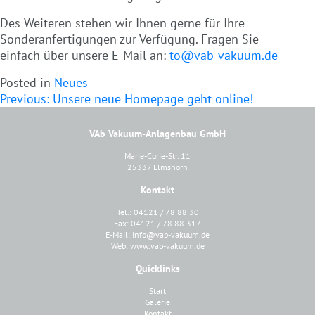
Des Weiteren stehen wir Ihnen gerne für Ihre
Sonderanfertigungen zur Verfügung. Fragen Sie
einfach über unsere E-Mail an:
to@vab-vakuum.de
Posted in
Neues
Beitragsnavigation
Previous:
Unsere neue Homepage geht online!
VAb Vakuum-Anlagenbau GmbH
Marie-Curie-Str. 11
25337 Elmshorn
Kontakt
Tel.: 04121 / 78 88 30
Fax: 04121 / 78 88 317
E-Mail:
info@vab-vakuum.de
Web:
www.vab-vakuum.de
Quicklinks
Start
Galerie
Kontakt